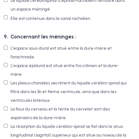
Le liquide cérébrospinal (cephalo-rachidien) l’entoure dans
un espace méningé
Elle est contenue dans le canal rachidien
9.
Concernant les méninges :
L'espace sous-dural est situé entre la dure-mère et
l'arachnoïde
L'espace épidural est situé entre l'os crânien et la dure-
mère
Les plexus choroïdes sécrètent du liquide cérébro-spinal qui
filtre dans les 3º et 4ème ventricule, ainsi que dans les
ventricules latéraux
La faux du cerveau et la tente du cervelet sont des
expansions de la dure-mère
La résorption du liquide cérébro-spinal se fait dans le sinus
longitudinal (sagittal) supérieur qui est situé au niveau de la