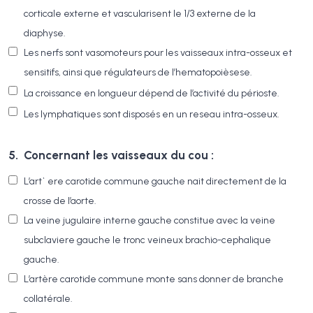
corticale externe et vascularisent le 1/3 externe de la
diaphyse.
Les nerfs sont vasomoteurs pour les vaisseaux intra-osseux et
sensitifs, ainsi que régulateurs de l’hematopoièsese.
La croissance en longueur dépend de l’activité du périoste.
Les lymphatiques sont disposés en un reseau intra-osseux.
5.
Concernant les vaisseaux du cou :
L’art` ere carotide commune gauche nait directement de la
crosse de l’aorte.
La veine jugulaire interne gauche constitue avec la veine
subclaviere gauche le tronc veineux brachio-cephalique
gauche.
L’artère carotide commune monte sans donner de branche
collatérale.