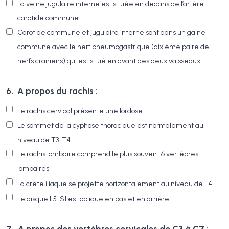
La veine jugulaire interne est située en dedans de l’artère
carotide commune
Carotide commune et jugulaire interne sont dans un gaine
commune avec le nerf pneumogastrique (dixième paire de
nerfs craniens) qui est situé en avant des deux vaisseaux
6.
A propos du rachis :
Le rachis cervical présente une lordose
Le sommet de la cyphose thoracique est normalement au
niveau de T3-T4
Le rachis lombaire comprend le plus souvent 6 vertèbres
lombaires
La crête iliaque se projette horizontalement au niveau de L4.
Le disque L5-S1 est oblique en bas et en arrière
7.
A propos des vertèbres cervicales de C3 à C7 :